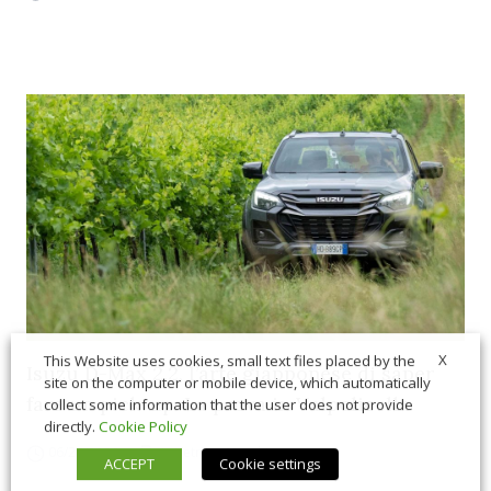
X
This Website uses cookies, small text files placed by the
Isuzu D-Max 2.2, l’arte giapponese di saper
site on the computer or mobile device, which automatically
fare un pick-up. La prova in Valpolicella
collect some information that the user does not provide
directly.
Cookie Policy
06/26/2026
In Vetrina
,
Macchine
ACCEPT
Cookie settings