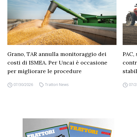
Grano, TAR annulla monitoraggio dei
PAC, 
costi di ISMEA. Per Uncai è occasione
contr
per migliorare le procedure
stabi
07/30/2026
Trattori News
07/2