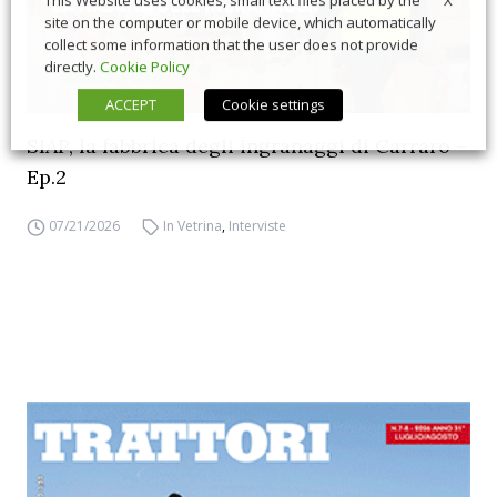
This Website uses cookies, small text files placed by the
site on the computer or mobile device, which automatically
collect some information that the user does not provide
directly.
Cookie Policy
ACCEPT
Cookie settings
SIAP, la fabbrica degli ingranaggi di Carraro –
Ep.2
07/21/2026
In Vetrina
,
Interviste