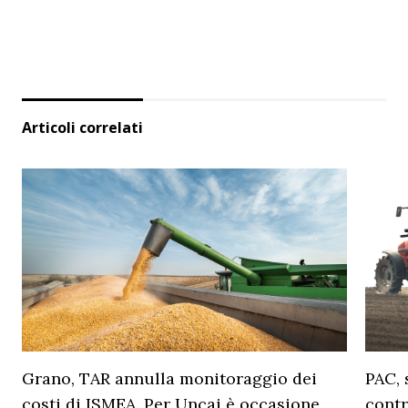
Articoli correlati
Grano, TAR annulla monitoraggio dei
PAC, 
costi di ISMEA. Per Uncai è occasione
contr