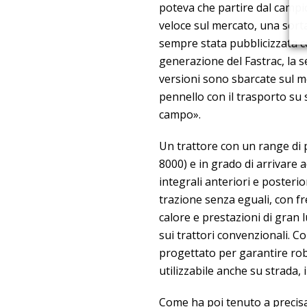
poteva che partire dal campio
veloce sul mercato, una sort
sempre stata pubblicizzata co
generazione del Fastrac, la se
versioni sono sbarcate sul me
pennello con il trasporto su 
campo».
Un trattore con un range di 
8000) e in grado di arrivare a
integrali anteriori e posteri
trazione senza eguali, con fr
calore e prestazioni di gran 
sui trattori convenzionali. C
progettato per garantire robus
utilizzabile anche su strada, 
Come ha poi tenuto a precisa