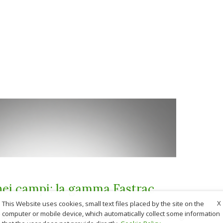
nei campi: la gamma Fastrac
X
This Website uses cookies, small text files placed by the site on the
computer or mobile device, which automatically collect some information
ietà di gamme progettate da JCB per il settore Agri non