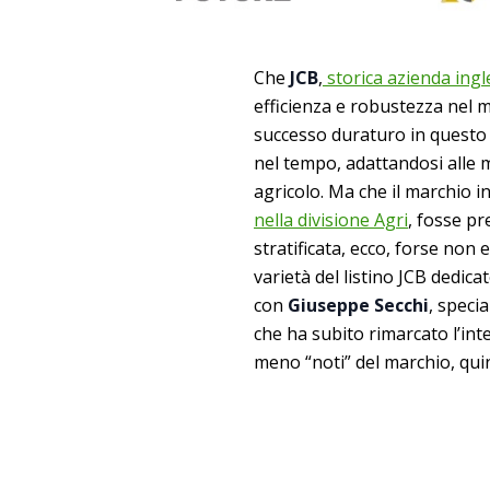
Che
JCB
,
storica azienda ingl
efficienza e robustezza nel m
successo duraturo in questo 
nel tempo, adattandosi alle m
agricolo. Ma che il marchio i
nella divisione Agri
, fosse p
stratificata, ecco, forse non 
varietà del listino JCB dedic
con
Giuseppe Secchi
, specia
che ha subito rimarcato l’int
meno “noti” del marchio, quindi