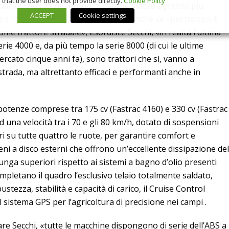
that the user does not provide directly.
Cookie Policy
ne di velocità del brand, di fatto il mezzo agricolo più
ACCEPT
Cookie settings
a di Formula 1 dei campi:
il Fastrac
. Anche se «purtroppo è
me trattore stradale», esordisce Secchi, «in realtà l’ultima
rie 4000 e, da più tempo la serie 8000 (di cui le ultime
rcato cinque anni fa), sono trattori che sì, vanno a
strada, ma altrettanto efficaci e performanti anche in
potenze comprese tra 175 cv (Fastrac 4160) e 330 cv (Fastrac
d una velocità tra i 70 e gli 80 km/h, dotato di sospensioni
ori su tutte quattro le ruote, per garantire comfort e
eni a disco esterni che offrono un’eccellente dissipazione del
lunga superiori rispetto ai sistemi a bagno d’olio presenti
ompletano il quadro l’esclusivo telaio totalmente saldato,
tezza, stabilità e capacità di carico, il Cruise Control
il sistema GPS per l’agricoltura di precisione nei campi .
re Secchi, «tutte le macchine dispongono di serie dell’ABS a