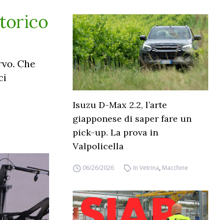
torico
rvo. Che
ci
Isuzu D-Max 2.2, l’arte
giapponese di saper fare un
pick-up. La prova in
Valpolicella
06/26/2026
In Vetrina
,
Macchine