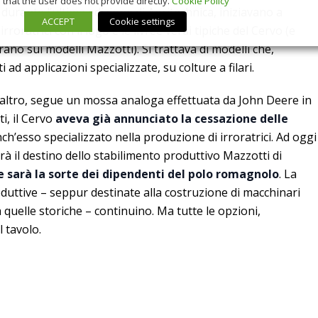
that the user does not provide directly.
Cookie Policy
3, durante l’ultima edizione di Agritechnica, iniziavano a
ACCEPT
Cookie settings
irroratrici con il logo e le livree verdi tipiche del Cervo (e
ano sui modelli Mazzotti). Si trattava di modelli che,
d applicazioni specializzate, su colture a filari.
l’altro, segue un mossa analoga effettuata da John Deere in
tti, il Cervo
aveva già annunciato la cessazione delle
ch’esso specializzato nella produzione di irroratrici. Ad oggi
à il destino dello stabilimento produttivo Mazzotti di
 sarà la sorte dei dipendenti del polo romagnolo
. La
oduttive – seppur destinate alla costruzione di macchinari
a quelle storiche – continuino. Ma tutte le opzioni,
 tavolo.