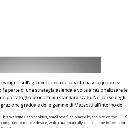
macigno sull’agromeccanica italiana. In base a quanto si
fa parte di una strategia aziendale volta a razionalizzare le
un portafoglio prodotti più standardizzato. Nel corso degli
ntegrazione graduale delle gamme di Mazzotti all’interno del
n Deere aveva già comportato
la cessazione delle linee di
X
This Website uses cookies, small text files placed by the site on the
e MAF
, prodotte in Italia.
computer or mobile device, which automatically collect some information