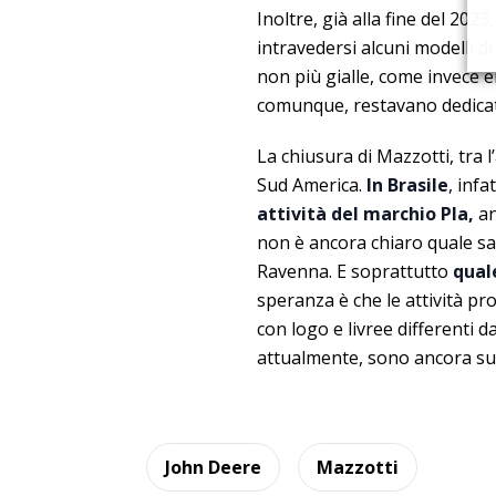
Inoltre, già alla fine del 202
intravedersi alcuni modelli di 
non più gialle, come invece er
comunque, restavano dedicati a
La chiusura di Mazzotti, tra 
Sud America.
In Brasile
, infa
attività del marchio Pla,
an
non è ancora chiaro quale sar
Ravenna. E soprattutto
quale
speranza è che le attività pr
con logo e livree differenti d
attualmente, sono ancora sul
John Deere
Mazzotti