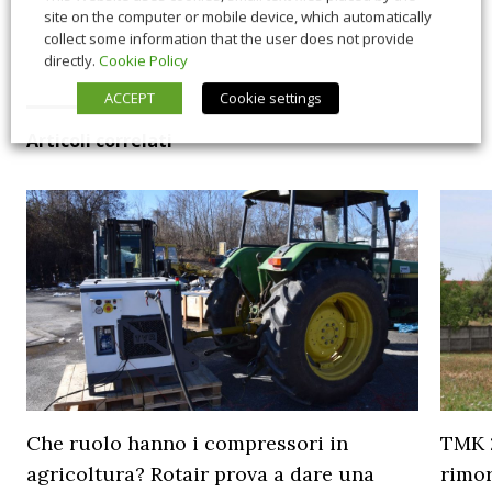
site on the computer or mobile device, which automatically
collect some information that the user does not provide
directly.
Cookie Policy
ACCEPT
Cookie settings
Articoli correlati
Che ruolo hanno i compressori in
TMK 2
agricoltura? Rotair prova a dare una
rimor