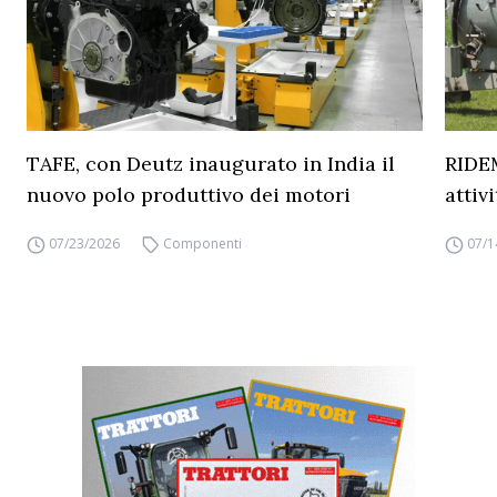
TAFE, con Deutz inaugurato in India il
RIDEM
nuovo polo produttivo dei motori
attiv
07/23/2026
Componenti
07/1