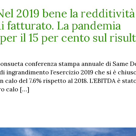
el 2019 bene la redditività
di fatturato. La pandemia
er il 15 per cento sul risul
a consueta conferenza stampa annuale di Same D
e di ingrandimento l’esercizio 2019 che si è chiu
 in calo del 7.6% rispetto al 2018. L’EBITDA è stat
ero calo […]