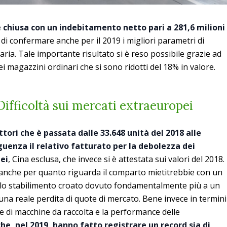
è chiusa con un indebitamento netto pari a 281,6 milioni
 di confermare anche per il 2019 i migliori parametri di
iaria. Tale importante risultato si è reso possibile grazie ad
ei magazzini ordinari che si sono ridotti del 18% in valore.
ifficoltà sui mercati extraeuropei
ttori che è passata dalle 33.648 unità del 2018 alle
guenza il relativo fatturato per la debolezza dei
ei
, Cina esclusa, che invece si è attestata sui valori del 2018.
o anche per quanto riguarda il comparto mietitrebbie con un
ello stabilimento croato dovuto fondamentalmente più a un
a una reale perdita di quote di mercato. Bene invece in termini
e di macchine da raccolta e la performance delle
e, nel 2019, hanno fatto registrare un record sia di