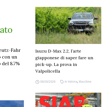
tato
eutz-Fahr
Isuzu D-Max 2.2, l’arte
so con un
giapponese di saper fare un
o del 8.7%
pick-up. La prova in
Valpolicella
06/26/2026
In Vetrina
,
Macchine