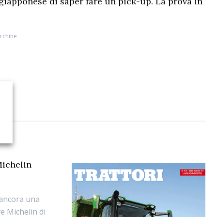
 giapponese di saper fare un pick-up. La prova in
cchine
Michelin
 ancora una
e Michelin di