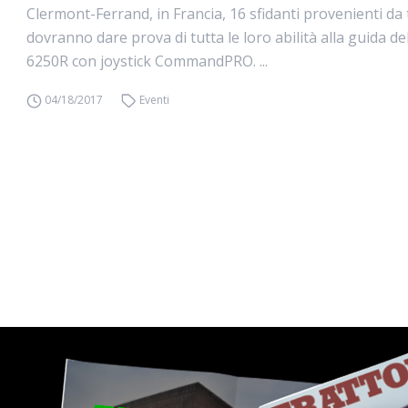
Clermont-Ferrand, in Francia, 16 sfidanti provenienti da
dovranno dare prova di tutta le loro abilità alla guida d
6250R con joystick CommandPRO. ...
04/18/2017
Eventi