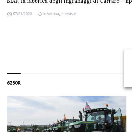
SIAP, la fabbrica degli ingranaggi di Carraro – Ep
07/21/2026
In Vetrina
,
Interviste
6250R