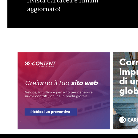
rivista cartacea e rimani
aggiornato!