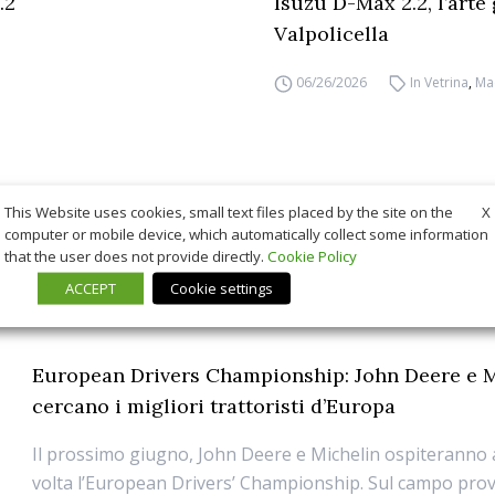
.2
Isuzu D-Max 2.2, l’arte
Valpolicella
06/26/2026
In Vetrina
,
Ma
X
This Website uses cookies, small text files placed by the site on the
computer or mobile device, which automatically collect some information
that the user does not provide directly.
Cookie Policy
ACCEPT
Cookie settings
European Drivers Championship: John Deere e 
cercano i migliori trattoristi d’Europa
Il prossimo giugno, John Deere e Michelin ospiteranno
volta l’European Drivers’ Championship. Sul campo prov