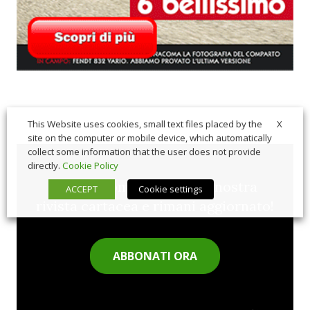
X
This Website uses cookies, small text files placed by the
site on the computer or mobile device, which automatically
collect some information that the user does not provide
directly.
Cookie Policy
Sfoglia comodamente la nostra
ACCEPT
Cookie settings
rivista cartacea e rimani aggiornato!
ABBONATI ORA