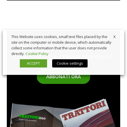
X
This Website uses cookies, small text files placed by the
site on the computer or mobile device, which automatically
Sfoglia comodamente la nostra
collect some information that the user does not provide
directly.
Cookie Policy
rivista cartacea e rimani aggiornato!
ACCEPT
Cookie settings
ABBONATI ORA