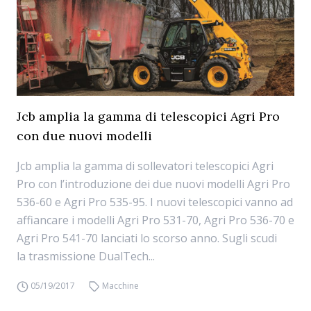
Jcb amplia la gamma di telescopici Agri Pro
con due nuovi modelli
Jcb amplia la gamma di sollevatori telescopici Agri
Pro con l’introduzione dei due nuovi modelli Agri Pro
536-60 e Agri Pro 535-95. I nuovi telescopici vanno ad
affiancare i modelli Agri Pro 531-70, Agri Pro 536-70 e
Agri Pro 541-70 lanciati lo scorso anno. Sugli scudi
la trasmissione DualTech...
05/19/2017
Macchine