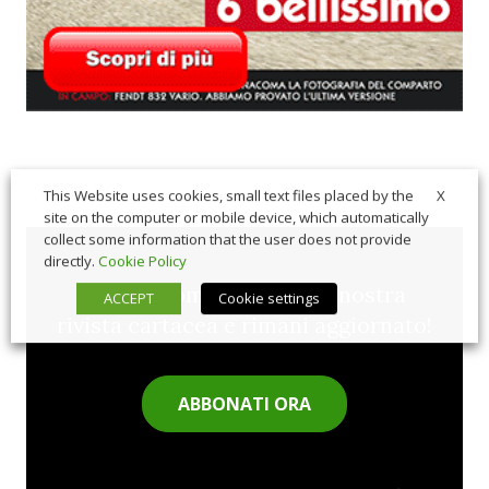
X
This Website uses cookies, small text files placed by the
site on the computer or mobile device, which automatically
collect some information that the user does not provide
directly.
Cookie Policy
Sfoglia comodamente la nostra
ACCEPT
Cookie settings
rivista cartacea e rimani aggiornato!
ABBONATI ORA