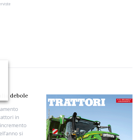
erviste
alia debole
ndamento
attori in
L’incremento
ll’anno si