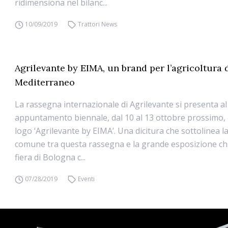
ridimensiona nel bilanc...
10/09/2019
Trattori News
Agrilevante by EIMA, un brand per l’agricoltura 
Mediterraneo
La rassegna internazionale di Agrilevante si presenta a
appuntamento biennale, dal 10 al 13 ottobre prossimo, 
logo ‘Agrilevante by EIMA’. Una dicitura che sottolinea l
comune tra questa rassegna e la grande esposizione che 
fiera di Bologna c...
07/28/2019
Eventi