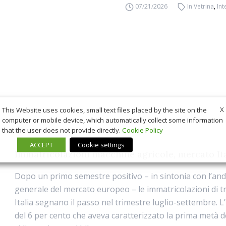
07/21/2026
In Vetrina
,
Int
X
This Website uses cookies, small text files placed by the site on the
computer or mobile device, which automatically collect some information
that the user does not provide directly.
Cookie Policy
ACCEPT
Cookie settings
Immatricolazioni macchine agricole, mercato It
Dopo un primo semestre positivo – in sintonia con l’a
generale del mercato europeo – le immatricolazioni di tr
Italia segnano il passo nel trimestre luglio-settembre. 
del 6 per cento che aveva caratterizzato la prima metà de