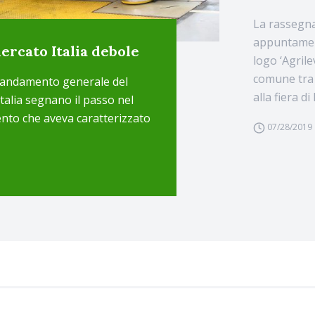
La rassegna
appuntament
ercato Italia debole
logo ‘Agrile
comune tra 
l’andamento generale del
alla fiera di
Italia segnano il passo nel
ento che aveva caratterizzato
07/28/2019