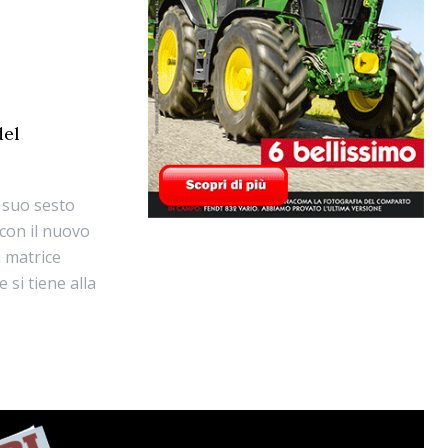
del
l suo sesto
con il nuovo
a matrice
si tiene alla