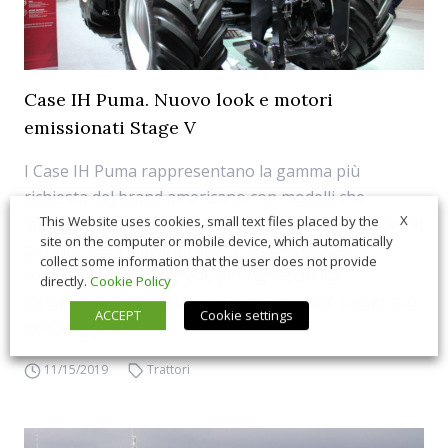
Case IH Puma. Nuovo look e motori
emissionati Stage V
I Case IH Puma rappresentano la gamma più
richiesta del brand americano con modelli che
X
spaziano dai 140 ai 240 cavalli, il range di potenza che
This Website uses cookies, small text files placed by the
site on the computer or mobile device, which automatically
più interessa medie-grandi aziende europee e
collect some information that the user does not provide
contoterzisti. Gli upgrade per Agritechnica
directly.
Cookie Policy
riguardano innanzitutto il look. Il musone squadrato
ACCEPT
Cookie settings
fino a oggi i...
11/15/2019
Trattori