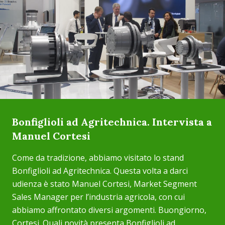
Bonfiglioli ad Agritechnica. Intervista a
Manuel Cortesi
Come da tradizione, abbiamo visitato lo stand
Bonfiglioli ad Agritechnica. Questa volta a darci
udienza è stato Manuel Cortesi, Market Segment
Sales Manager per l’industria agricola, con cui
abbiamo affrontato diversi argomenti. Buongiorno,
Cortesi. Quali novità presenta Bonfiglioli ad