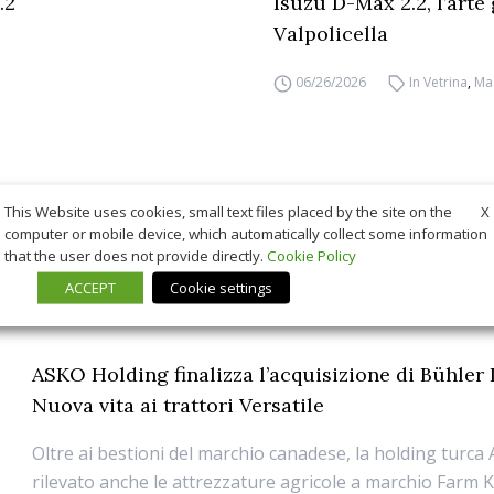
.2
Isuzu D-Max 2.2, l’arte
Valpolicella
06/26/2026
In Vetrina
,
Ma
X
This Website uses cookies, small text files placed by the site on the
computer or mobile device, which automatically collect some information
that the user does not provide directly.
Cookie Policy
ACCEPT
Cookie settings
ASKO Holding finalizza l’acquisizione di Bühler 
Nuova vita ai trattori Versatile
Oltre ai bestioni del marchio canadese, la holding turca
rilevato anche le attrezzature agricole a marchio Farm 