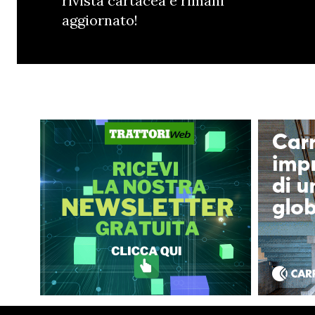
rivista cartacea e rimani
aggiornato!