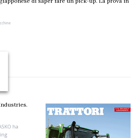
 giapponese di saper fare un pick-up. La prova in
cchine
Industries.
 ASKO ha
King