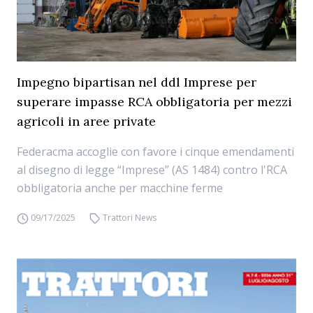
Impegno bipartisan nel ddl Imprese per
superare impasse RCA obbligatoria per mezzi
agricoli in aree private
Federacma accoglie con favore i cinque emendamenti
al disegno di legge “Imprese” (AS 1484) contro l'RCA
obbligatoria anche per macchine ferme
09/17/2025
Trattori News