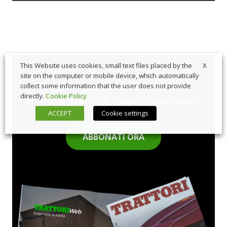
X
This Website uses cookies, small text files placed by the
site on the computer or mobile device, which automatically
Sfoglia comodamente la nostra
collect some information that the user does not provide
directly.
Cookie Policy
rivista cartacea e rimani aggiornato!
ACCEPT
Cookie settings
ABBONATI ORA