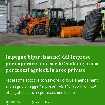
Impegno bipartisan nel ddl Imprese
per superare impasse RCA obbligatoria
per mezzi agricoli in aree private
Federacma accoglie con favore i cinque emendamenti
al disegno di legge “Imprese” (AS 1484) contro l'RCA
obbligatoria anche per macchine ferme
09/17/2025
Trattori News