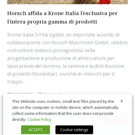
Horsch affida a Krone Italia l’esclusiva per
l’intera propria gamma di prodotti
Krone Italia Srl ha siglato un importate accordo di
collaborazione con Horsch Maschinen GmbH, celebre
costruttore tedesco protagonista nella
progettazione e produzione di attrezzature per
lavorazione del terreno, la semina e la distribuzione
di prodotti fitosanitari, nonché di rimorchi per il
traspo...
09/03/2017
Trattori News
X
This Website uses cookies, small text files placed by the
site on the computer or mobile device, which automatically
collect some information that the user does not provide
directly.
Cookie Policy
ACCEPT
Cookie settings