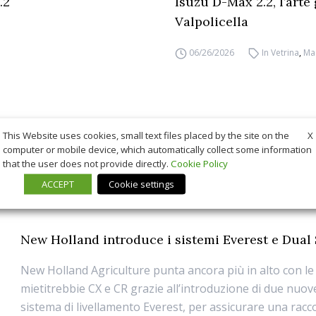
.2
Isuzu D-Max 2.2, l’arte
Valpolicella
06/26/2026
In Vetrina
,
Ma
X
This Website uses cookies, small text files placed by the site on the
computer or mobile device, which automatically collect some information
that the user does not provide directly.
Cookie Policy
ACCEPT
Cookie settings
New Holland introduce i sistemi Everest e Dual
New Holland Agriculture punta ancora più in alto con le
mietitrebbie CX e CR grazie all’introduzione di due nuove 
sistema di livellamento Everest, per assicurare una racco