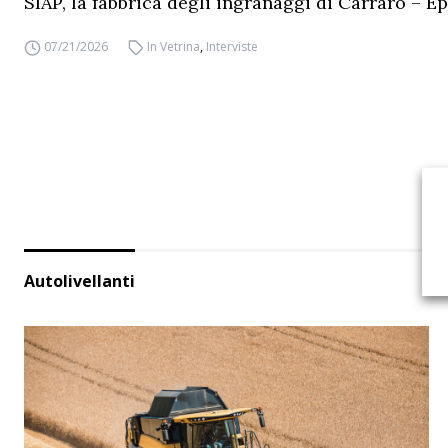
SIAP, la fabbrica degli ingranaggi di Carraro – Ep
07/21/2026
In Vetrina
,
Interviste
Autolivellanti