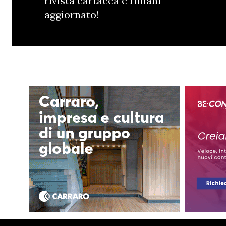
rivista cartacea e rimani
aggiornato!