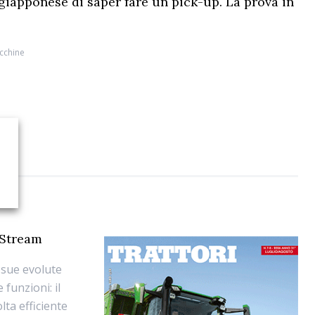
 giapponese di saper fare un pick-up. La prova in
cchine
 Stream
 sue evolute
funzioni: il
lta efficiente