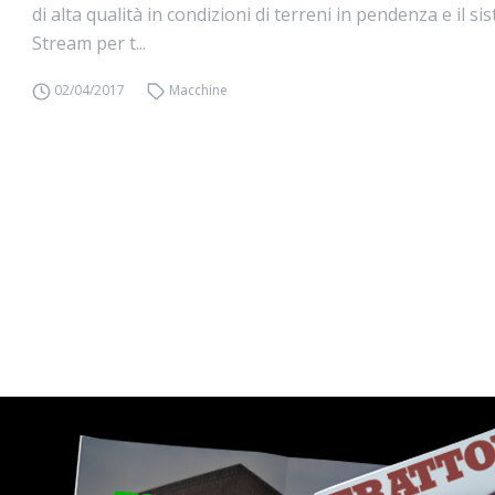
di alta qualità in condizioni di terreni in pendenza e il s
Stream per t...
02/04/2017
Macchine