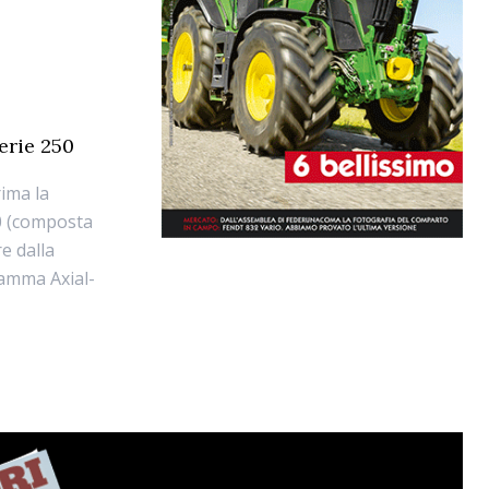
erie 250
rima la
50 (composta
re dalla
gamma Axial-