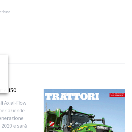
cchine
rie 150
i Axial-Flow
 per aziende
generazione
a 2020 e sarà