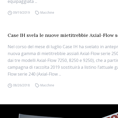
equipaggiata ...
09/19/2019
Macchine
Case IH svela le nuove mietitrebbie Axial-Flow s
Nel corso del mese di luglio Case IH ha svelato in antep
nuova gamma di mietitrebbie assiali Axial-Flow serie 2
dai tre modelli Axial-Flow 7250, 8250 e 9250), che a parti
campagna di raccolta 2019 sostituirà a listino l’attuale 
Flow serie 240 (Axial-Flow ...
08/26/2018
Macchine