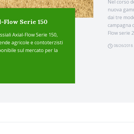
Nel corso d
nuova gamma
dai tre mode
l-Flow Serie 150
campagna di 
Flow serie 24
siali Axial-Flow Serie 150,
ende agricole e contoterzisti
08/26/2018
onibile sul mercato per la