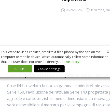
06/26/2026
In Vetrina
,
Ma
X
This Website uses cookies, small text files placed by the site on the
computer or mobile device, which automatically collect some information
that the user does not provide directly.
Cookie Policy
ACCEPT
Cookie settings
Case IH presenta la nuova gamma Axial-Flow Se
Case IH ha svelato la nuova gamma di mietitrebbie assial
Serie 150, l’evoluzione dell’attuale Serie 140 progettata
agricole e contoterzisti di medie dimensioni. La nuova 
sarà disponibile sul mercato per la campagna di raccolt