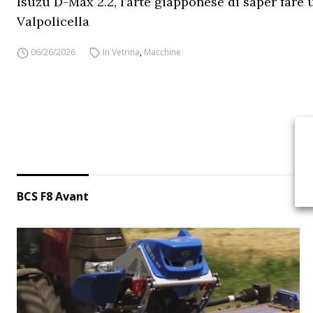
Isuzu D-Max 2.2, l’arte giapponese di saper fare 
Valpolicella
06/26/2026
In Vetrina
,
Macchine
BCS F8 Avant