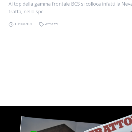
Al top della gamma frontale BCS si colloca infatti la Neva
tratta, nello spe...
10/09/2020
Attrezzi