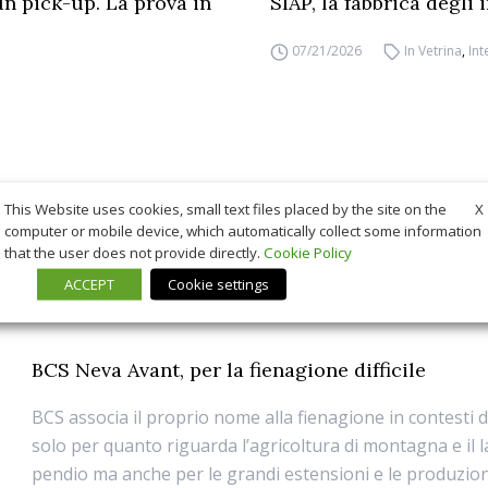
un pick-up. La prova in
SIAP, la fabbrica degli
07/21/2026
In Vetrina
,
Int
X
This Website uses cookies, small text files placed by the site on the
computer or mobile device, which automatically collect some information
that the user does not provide directly.
Cookie Policy
ACCEPT
Cookie settings
BCS Neva Avant, per la fienagione difficile
BCS associa il proprio nome alla fienagione in contesti di
solo per quanto riguarda l’agricoltura di montagna e il l
pendio ma anche per le grandi estensioni e le produzion