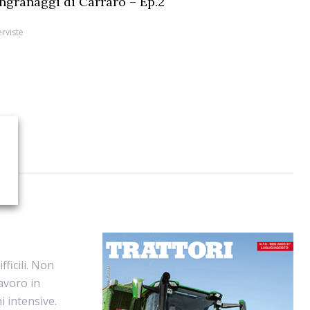
 ingranaggi di Carraro – Ep.2
erviste
fficili. Non
avoro in
i intensive.