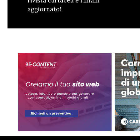
rivista cartacea e rimani
aggiornato!