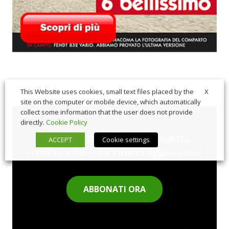
X
This Website uses cookies, small text files placed by the
site on the computer or mobile device, which automatically
collect some information that the user does not provide
directly.
Cookie Policy
Sfoglia comodamente la nostra
ACCEPT
Cookie settings
rivista cartacea e rimani aggiornato!
ABBONATI ORA