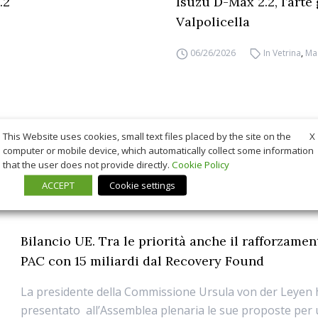
.2
Isuzu D-Max 2.2, l’arte
Valpolicella
06/26/2026
In Vetrina
,
Ma
X
This Website uses cookies, small text files placed by the site on the
computer or mobile device, which automatically collect some information
that the user does not provide directly.
Cookie Policy
ACCEPT
Cookie settings
Bilancio UE. Tra le priorità anche il rafforzamen
PAC con 15 miliardi dal Recovery Found
La presidente della Commissione Ursula von der Leyen 
presentato all’Assemblea plenaria le sue proposte per 