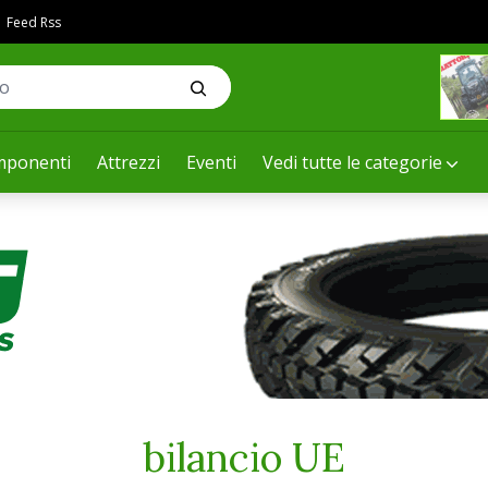
Feed Rss
ponenti
Attrezzi
Eventi
Vedi tutte le categorie
bilancio UE