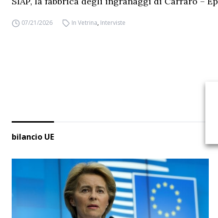
SIAP, la fabbrica degli ingranaggi di Carraro – Ep
07/21/2026
In Vetrina
,
Interviste
bilancio UE