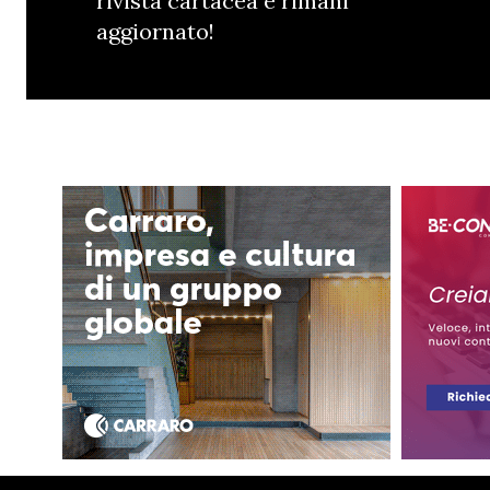
rivista cartacea e rimani
aggiornato!