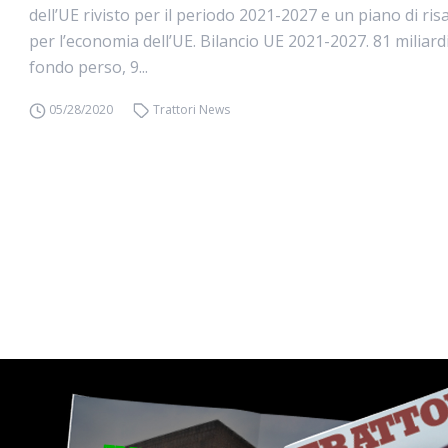
dell’UE rivisto per il periodo 2021-2027 e un piano di r
per l’economia dell’UE. Bilancio UE 2021-2027. 81 miliardi a
fondo perso, 9...
05/28/2020
Trattori News