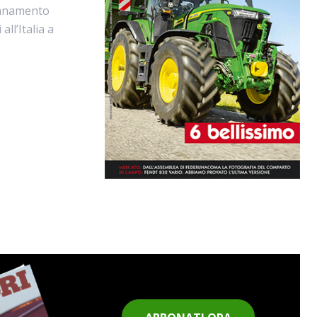
isanamento
ll’Italia a