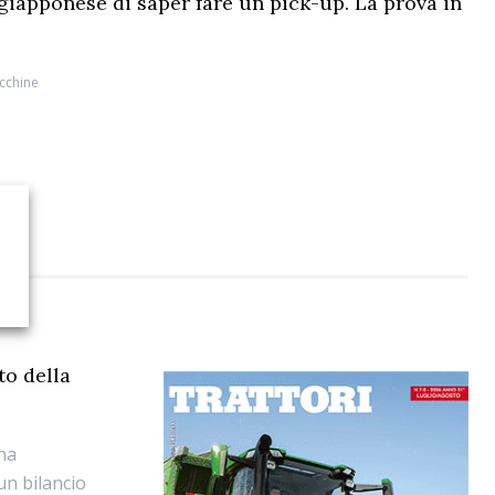
 giapponese di saper fare un pick-up. La prova in
cchine
to della
ha
un bilancio