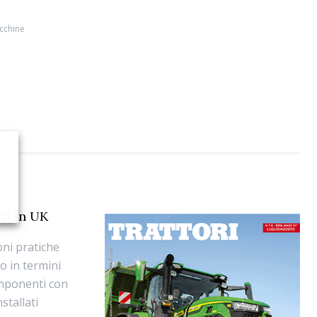
cchine
ti in UK
oni pratiche
o in termini
componenti con
stallati