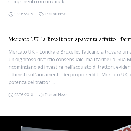
componenti con un’omolo...
03/05/2019
Trattori News
Mercato UK: la Brexit non spaventa affatto i far
Mercato UK – Londra e Bruxelles faticano a trovare un 
un dignitoso divorzio consensuale, ma i farmer di Sua 
ricominciano ad investire nell’acquisto di trattori, evid
ottimisti sull’andamento dei propri redditi. Mercato UK, 
potenza dei trattori ...
02/03/2018
Trattori News