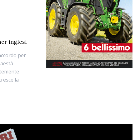
mer inglesi
accordo per
Maestà
entemente
cresce la