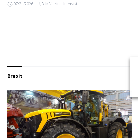
07/21/2026
In Vetrina
,
Interviste
Brexit