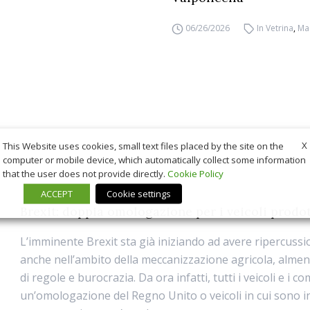
06/26/2026
In Vetrina
,
Ma
X
This Website uses cookies, small text files placed by the site on the
computer or mobile device, which automatically collect some information
that the user does not provide directly.
Cookie Policy
ACCEPT
Cookie settings
Brexit: doppia omologazione per i veicoli prodot
L’imminente Brexit sta già iniziando ad avere ripercussi
anche nell’ambito della meccanizzazione agricola, almen
di regole e burocrazia. Da ora infatti, tutti i veicoli e i 
un’omologazione del Regno Unito o veicoli in cui sono in