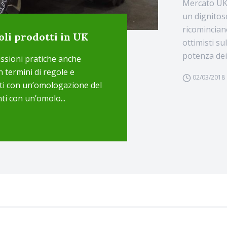
Mercato UK 
un dignitos
ricominciano
oli prodotti in UK
ottimisti su
potenza dei t
ussioni pratiche anche
 termini di regole e
02/03/2018
enti con un’omologazione del
ti con un’omolo...