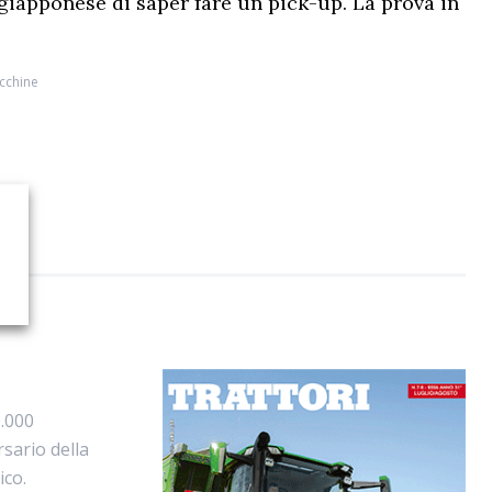
 giapponese di saper fare un pick-up. La prova in
cchine
0.000
rsario della
ico.