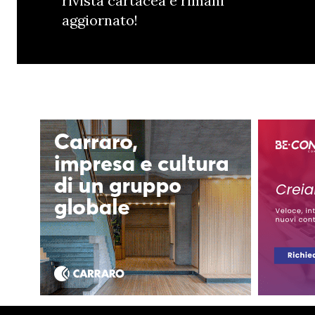
rivista cartacea e rimani
aggiornato!