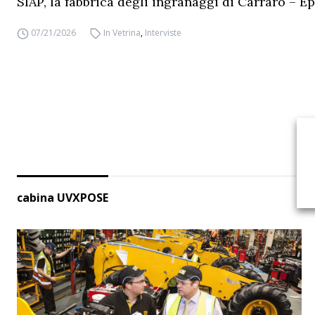
SIAP, la fabbrica degli ingranaggi di Carraro – Ep
07/21/2026
In Vetrina
,
Interviste
cabina UVXPOSE