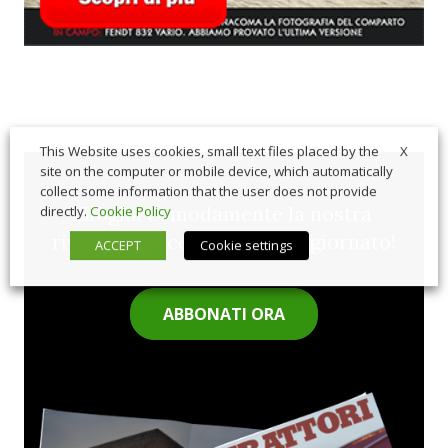
X
This Website uses cookies, small text files placed by the
site on the computer or mobile device, which automatically
collect some information that the user does not provide
Sfoglia comodamente la nostra
directly.
Cookie Policy
rivista cartacea e rimani aggiornato!
ACCEPT
Cookie settings
ABBONATI ORA