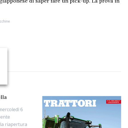
 giapponese di saper fare un pick-up. La prova in
cchine
lla
mercoledì 6
mente
la riapertura