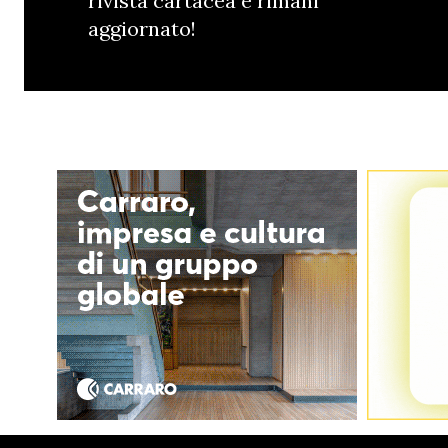
rivista cartacea e rimani
aggiornato!