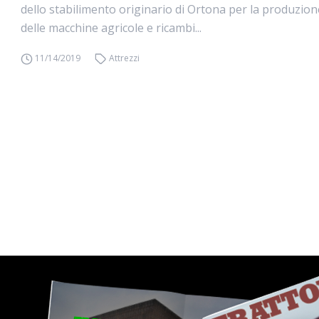
dello stabilimento originario di Ortona per la produzion
delle macchine agricole e ricambi...
11/14/2019
Attrezzi