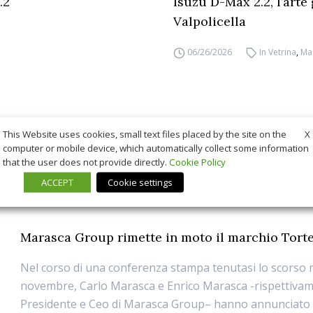
.2
Isuzu D-Max 2.2, l’arte
Valpolicella
06/26/2026
In Vetrina
,
Ma
X
This Website uses cookies, small text files placed by the site on the
computer or mobile device, which automatically collect some information
that the user does not provide directly.
Cookie Policy
ACCEPT
Cookie settings
Marasca Group rimette in moto il marchio Torte
Nel corso di una conferenza stampa tenutasi lo scorso 
novembre, Carlo Marasca e Enrico Marasca -rispettiva
Presidente e Ceo di Marasca Group– hanno annunciato 