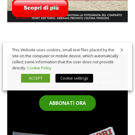
X
This Website uses cookies, small text files placed by the
site on the computer or mobile device, which automatically
collect some information that the user does not provide
directly.
Cookie Policy
Sfoglia comodamente la nostra
ACCEPT
Cookie settings
rivista cartacea e rimani aggiornato!
ABBONATI ORA