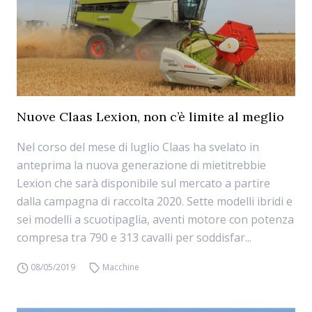
Nuove Claas Lexion, non c’è limite al meglio
Nel corso del mese di luglio Claas ha svelato in
anteprima la nuova generazione di mietitrebbie
Lexion che sarà disponibile sul mercato a partire
dalla campagna di raccolta 2020. Sette modelli ibridi e
sei modelli a scuotipaglia, aventi motore con potenza
compresa tra 790 e 313 cavalli per soddisfar...
08/05/2019
Macchine