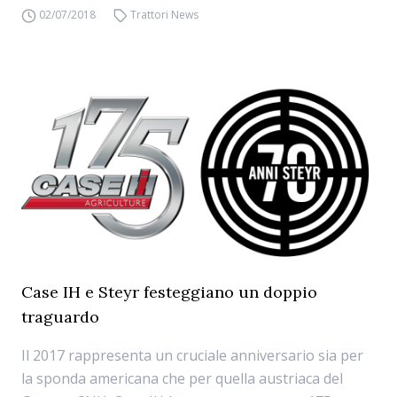
02/07/2018
Trattori News
Case IH e Steyr festeggiano un doppio
traguardo
Il 2017 rappresenta un cruciale anniversario sia per
la sponda americana che per quella austriaca del