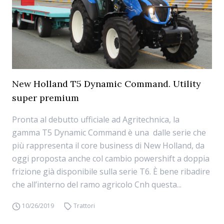
New Holland T5 Dynamic Command. Utility
super premium
Pronta al debutto ufficiale ad Agritechnica, la
gamma T5 Dynamic Command è una dalle serie che
più rappresenta il core business di New Holland, da
oggi proposta anche col cambio powershift a doppia
frizione già disponibile sulla serie T6. È bene ribadire
che all’interno del ramo agricolo Cnh questa...
10/26/2019
Trattori