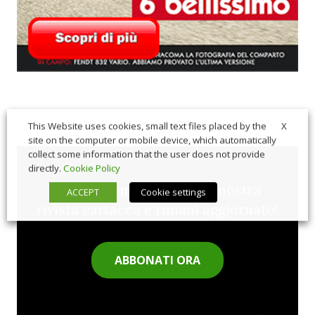
X
This Website uses cookies, small text files placed by the
site on the computer or mobile device, which automatically
collect some information that the user does not provide
directly.
Cookie Policy
Sfoglia comodamente la nostra
ACCEPT
Cookie settings
rivista cartacea e rimani aggiornato!
ABBONATI ORA