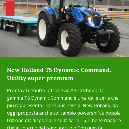
New Holland T5 Dynamic Command.
Utility super premium
Pronta al debutto ufficiale ad Agritechnica, la
gamma T5 Dynamic Command è una dalle serie che
più rappresenta il core business di New Holland, da
oggi proposta anche col cambio powershift a doppia
frizione già disponibile sulla serie T6. È bene ribadire
che all’interno del ramo agricolo Cnh questa...