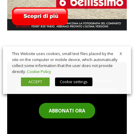
X
This Website uses cookies, small text files placed by the
site on the computer or mobile device, which automatically
collect some information that the user does not provide
directly.
Cookie Policy
Sfoglia comodamente la nostra
ACCEPT
Cookie settings
rivista cartacea e rimani aggiornato!
ABBONATI ORA