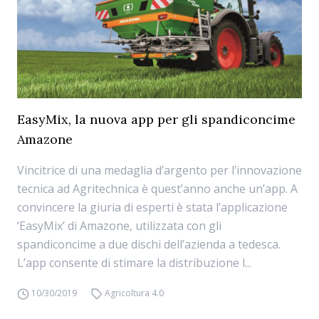
EasyMix, la nuova app per gli spandiconcime
Amazone
Vincitrice di una medaglia d’argento per l’innovazione
tecnica ad Agritechnica è quest’anno anche un’app. A
convincere la giuria di esperti è stata l’applicazione
‘EasyMix’ di Amazone, utilizzata con gli
spandiconcime a due dischi dell’azienda a tedesca.
L’app consente di stimare la distribuzione l...
10/30/2019
Agricoltura 4.0