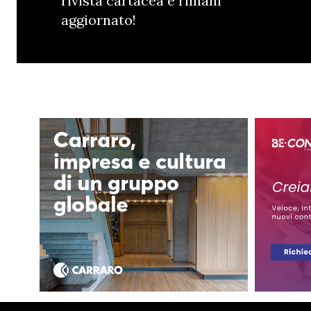
rivista cartacea e rimani
aggiornato!