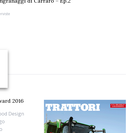
 ingranaggi di Carraro – Ep.2
erviste
Award 2016
Good Design
ago
so