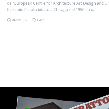
dall’European Centre for Architecture Art Design and U
Il premio è stato ideato a Chicago nel 1950 da u...
01/09/2017
Eventi