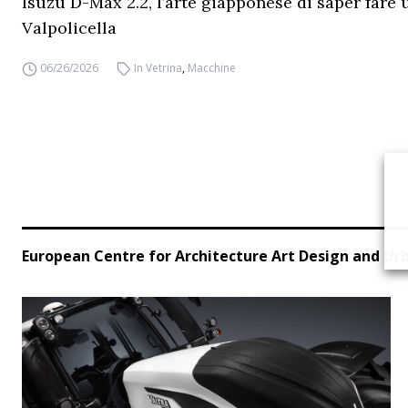
Isuzu D-Max 2.2, l’arte giapponese di saper fare 
Valpolicella
06/26/2026
In Vetrina
,
Macchine
European Centre for Architecture Art Design and Ur