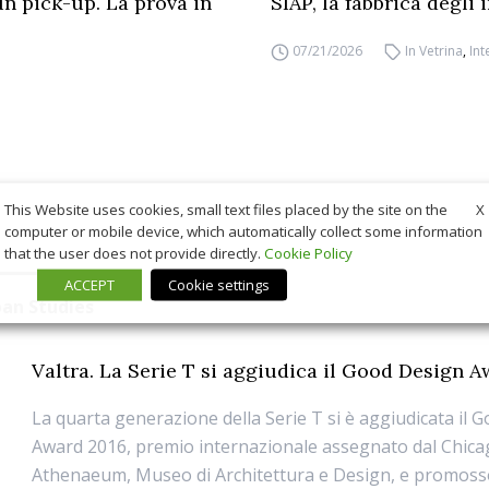
un pick-up. La prova in
SIAP, la fabbrica degli
07/21/2026
In Vetrina
,
Int
X
This Website uses cookies, small text files placed by the site on the
computer or mobile device, which automatically collect some information
that the user does not provide directly.
Cookie Policy
ACCEPT
Cookie settings
ban Studies
Valtra. La Serie T si aggiudica il Good Design 
La quarta generazione della Serie T si è aggiudicata il 
Award 2016, premio internazionale assegnato dal Chic
Athenaeum, Museo di Architettura e Design, e promos