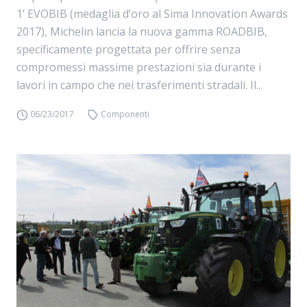
1’ EVOBIB (medaglia d’oro al Sima Innovation Awards
2017), Michelin lancia la nuova gamma ROADBIB,
specificamente progettata per offrire senza
compromessi massime prestazioni sia durante i
lavori in campo che nei trasferimenti stradali. Il...
06/23/2017
Componenti