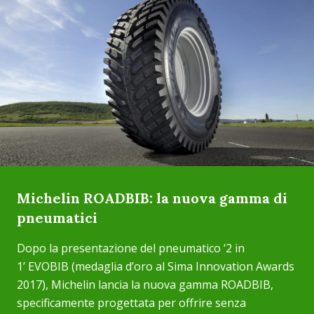
Michelin ROADBIB: la nuova gamma di
pneumatici
Dopo la presentazione del pneumatico ‘2 in
1’ EVOBIB (medaglia d’oro al Sima Innovation Awards
2017), Michelin lancia la nuova gamma ROADBIB,
specificamente progettata per offrire senza