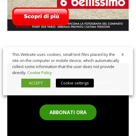
X
This Website uses cookies, small text files placed by the
site on the computer or mobile device, which automatically
collect some information that the user does not provide
directly.
Cookie Policy
Sfoglia comodamente la nostra
ACCEPT
Cookie settings
rivista cartacea e rimani aggiornato!
ABBONATI ORA