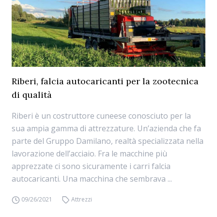
Riberi, falcia autocaricanti per la zootecnica
di qualità
Riberi è un costruttore cuneese conosciuto per la
sua ampia gamma di attrezzature. Un’azienda che fa
parte del Gruppo Damilano, realtà specializzata nella
lavorazione dell’acciaio. Fra le macchine più
apprezzate ci sono sicuramente i carri falcia
autocaricanti. Una macchina che sembrava ...
09/26/2021
Attrezzi