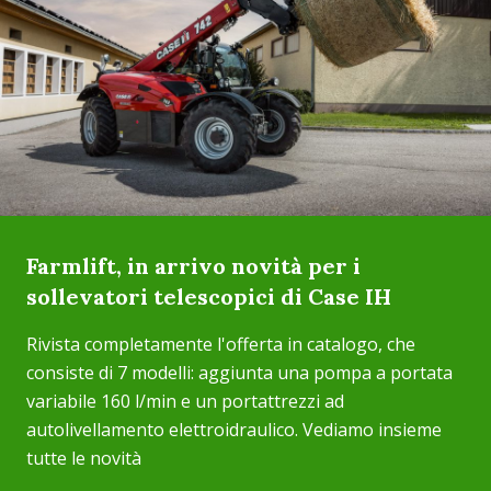
Farmlift, in arrivo novità per i
sollevatori telescopici di Case IH
Rivista completamente l'offerta in catalogo, che
consiste di 7 modelli: aggiunta una pompa a portata
variabile 160 l/min e un portattrezzi ad
autolivellamento elettroidraulico. Vediamo insieme
tutte le novità