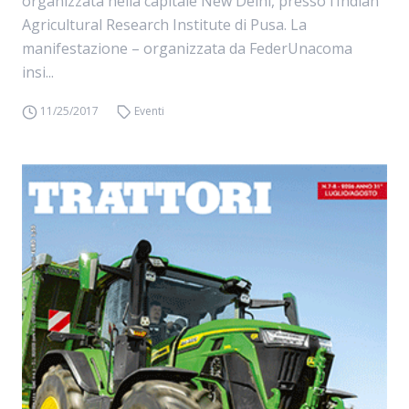
organizzata nella capitale New Delhi, presso l’Indian
Agricultural Research Institute di Pusa. La
manifestazione – organizzata da FederUnacoma
insi...
11/25/2017
Eventi