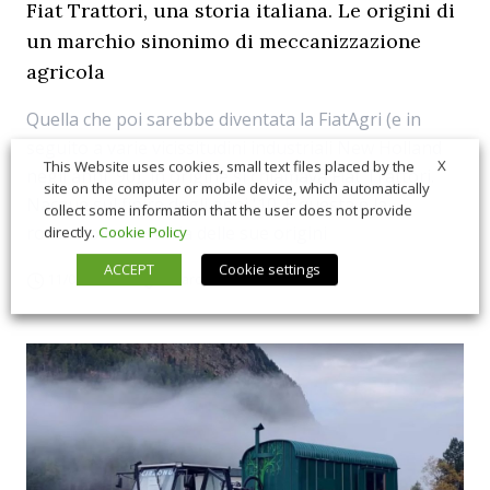
Fiat Trattori, una storia italiana. Le origini di
un marchio sinonimo di meccanizzazione
agricola
Quella che poi sarebbe diventata la FiatAgri (e in
seguito a varie vicissitudini industriali New Holland
X
This Website uses cookies, small text files placed by the
negli anni '90), in origine si chiamava Fiat Trattori.
site on the computer or mobile device, which automatically
Nacque sul finire degli anni '10. E questa è la
collect some information that the user does not provide
rocambolesca storia delle sue origini
directly.
Cookie Policy
ACCEPT
Cookie settings
11/02/2022
Amarcord