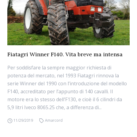
Fiatagri Winner F140. Vita breve ma intensa
Per soddisfare la sempre maggior richiesta di
potenza del mercato, nel 1993 Fiatagri rinnova la
serie Winner del 1990 con l’introduzione del modello
F140, accreditato per l’appunto di 140 cavalli. Il
motore era lo stesso dell’F130, e cioè il 6 cilindri da
5,9 litri Iveco 8065.25 che, a differenza di...
11/29/2019
Amarcord