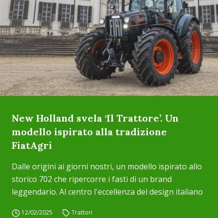
New Holland svela ‘Il Trattore’. Un
modello ispirato alla tradizione
FiatAgri
Dalle origini ai giorni nostri, un modello ispirato allo
storico 702 che ripercorre i fasti di un brand
leggendario. Al centro l'eccellenza del design italiano
12/02/2025
Trattori