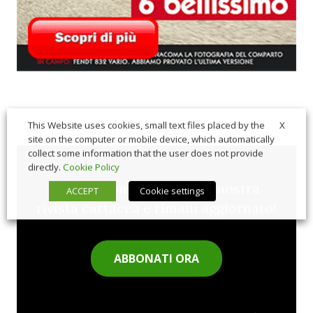
X
This Website uses cookies, small text files placed by the
site on the computer or mobile device, which automatically
collect some information that the user does not provide
directly.
Cookie Policy
Sfoglia comodamente la nostra
ACCEPT
Cookie settings
rivista cartacea e rimani aggiornato!
ABBONATI ORA