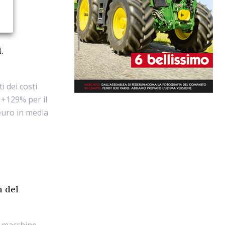
.
i dei costi
 +129% per il
 euro in media
a del
i macchine