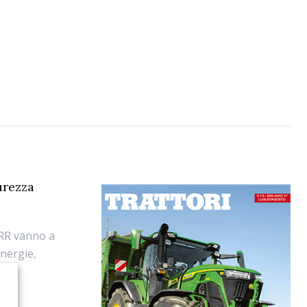
urezza
NRR vanno a
energie,