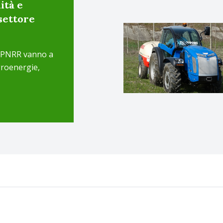
ità e
settore
el PNRR vanno a
agroenergie,