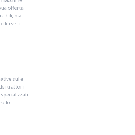
sua offerta
mobili, ma
 dei veri
ative sulle
ei trattori,
specializzati
 solo