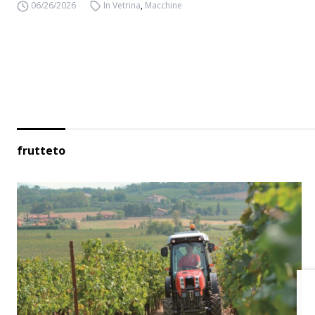
06/26/2026
In Vetrina
,
Macchine
frutteto