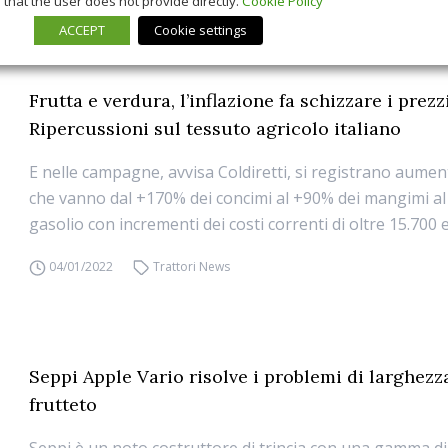
that the user does not provide directly.
Cookie Policy
ACCEPT
Cookie settings
Frutta e verdura, l’inflazione fa schizzare i prezzi
Ripercussioni sul tessuto agricolo italiano
E nelle campagne, avvisa Coldiretti, si registrano aument
che vanno dal +170% dei concimi al +90% dei mangimi al
gasolio con incrementi dei costi correnti di oltre 15.700
04/01/2022
Trattori News
Seppi Apple Vario risolve i problemi di larghezz
frutteto
Seppi è un noto costruttore di trincia con una gamma d