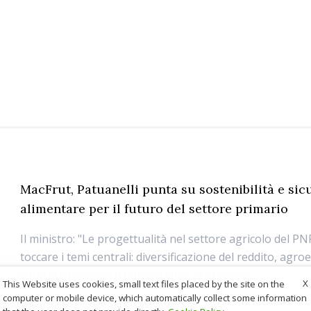
MacFrut, Patuanelli punta su sostenibilità e sic
alimentare per il futuro del settore primario
Il ministro: "Le progettualità nel settore agricolo del P
toccare i temi centrali: diversificazione del reddito, agro
contratti di filiera, il tema irriguo, la logistica"
X
This Website uses cookies, small text files placed by the site on the
computer or mobile device, which automatically collect some information
05/05/2022
Trattori News