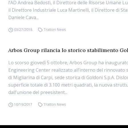
l’AD Andrea Bedosti, il Direttore delle Risorse Umane Lu
il Direttore Industriale Luca Martinelli, il Direttore di St
Daniele Cava...
03/27/2018
Trattori News
Arbos Group rilancia lo storico stabilimento Go
Lo scorso giovedì 5 ottobre, Arbos Group ha inaugurato
Engineering Center realizzato all’interno del rinnovato 
di Migliarina di Carpi, sede storica di Goldoni S.p.A. Disl
superficie totale di 3.100 metri quadrati, la nuova strut
dall’unione del preesistent...
10/19/2017
Trattori News