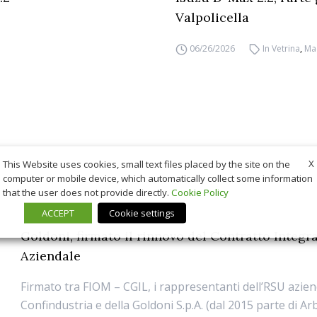
Valpolicella
06/26/2026
In Vetrina
,
Ma
X
This Website uses cookies, small text files placed by the site on the
computer or mobile device, which automatically collect some information
that the user does not provide directly.
Cookie Policy
ACCEPT
Cookie settings
Goldoni, firmato il rinnovo del Contratto Integr
Aziendale
Firmato tra FIOM – CGIL, i rappresentanti dell’RSU aziend
Confindustria e della Goldoni S.p.A. (dal 2015 parte di A