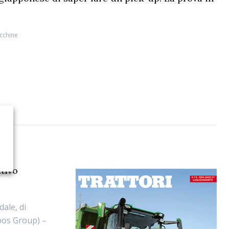
cchine
ativo
ale, di
rbos Group) –