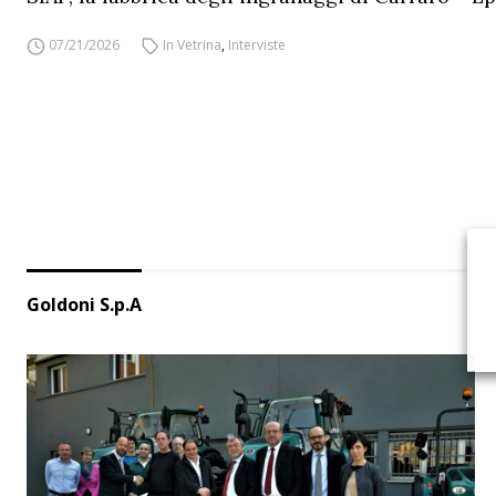
07/21/2026
In Vetrina
,
Interviste
Goldoni S.p.A