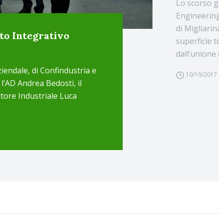
Lo scorso g
Engineering
di Migliarin
tto Integrativo
superficie t
dall’unione 
iendale, di Confindustria e
10/19/2017
 l’AD Andrea Bedosti, il
ttore Industriale Luca