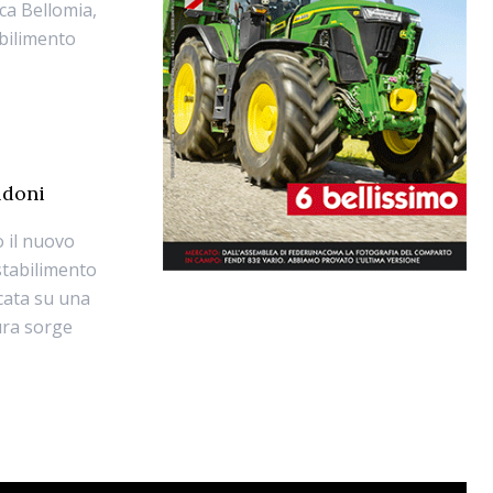
ca Bellomia,
abilimento
ldoni
 il nuovo
stabilimento
ocata su una
tura sorge