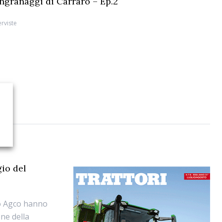
 ingranaggi di Carraro – Ep.2
erviste
gio del
po Agco hanno
ne della