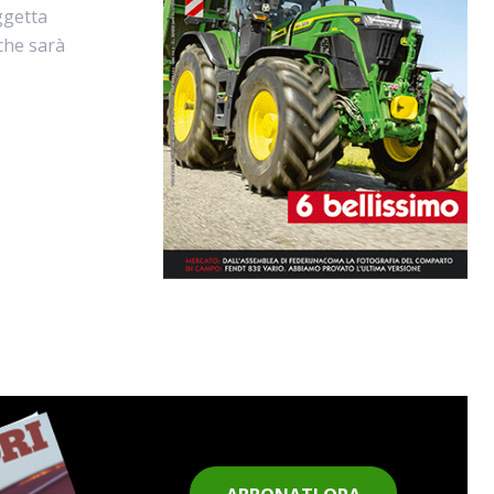
ggetta
che sarà