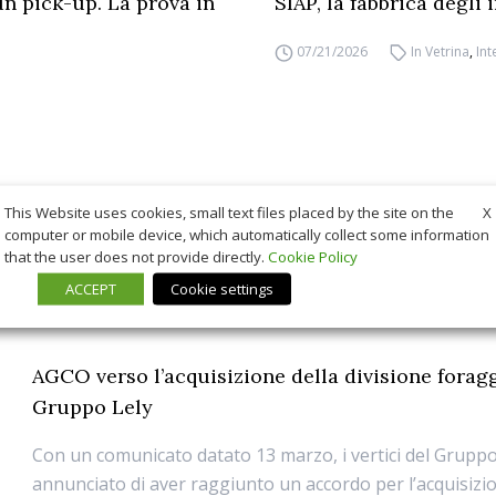
un pick-up. La prova in
SIAP, la fabbrica degli
07/21/2026
In Vetrina
,
Int
X
This Website uses cookies, small text files placed by the site on the
computer or mobile device, which automatically collect some information
that the user does not provide directly.
Cookie Policy
ACCEPT
Cookie settings
AGCO verso l’acquisizione della divisione forag
Gruppo Lely
Con un comunicato datato 13 marzo, i vertici del Grup
annunciato di aver raggiunto un accordo per l’acquisizio