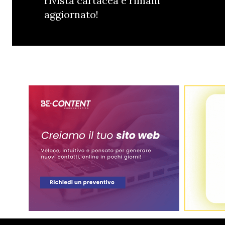
rivista cartacea e rimani
aggiornato!