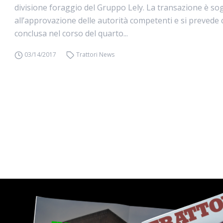
divisione foraggio del Gruppo Lely. La transazione è so
all’approvazione delle autorità competenti e si prevede 
conclusa nel corso del quarto...
03/14/2017
Trattori News