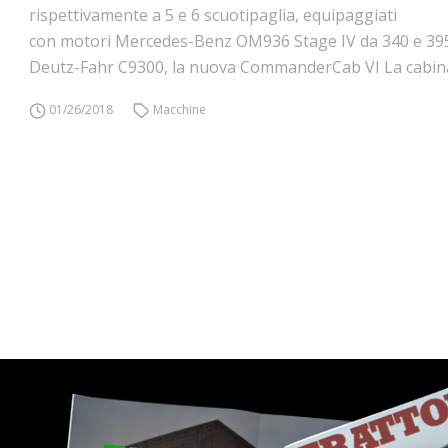
rispettivamente a 5 e 6 scuotipaglia, equipaggiati
con motori Mercedes-Benz OM936 Stage IV da 340 e 395 
Deutz-Fahr C9300, la nuova CommanderCab VI La cabina
01/26/2018
Macchine