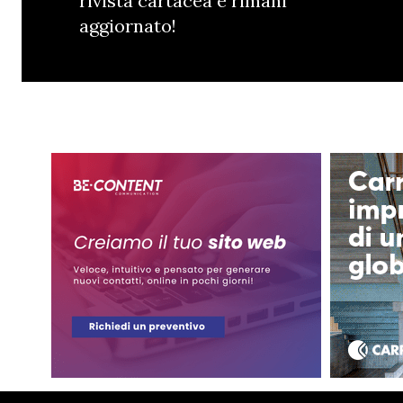
rivista cartacea e rimani
aggiornato!