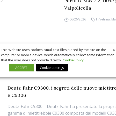
.2
Isuzu D-Max 2.2, l’arte
Valpolicella
06/26/2026
In Vetrina
,
Ma
X
This Website uses cookies, small text files placed by the site on the
computer or mobile device, which automatically collect some information
that the user does not provide directly.
Cookie Policy
ACCEPT
Cookie settings
Deutz-Fahr C9300, i segreti delle nuove mietit
e C9306
Deutz-Fahr C9300 – Deutz-Fahr ha presentato la propr
gamma di mietitrebbie C9300 composta dai modelli C93