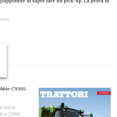
 giapponese di saper fare un pick-up. La prova in
cchine
rebbie C9305
ia nuova
05 e C9306,