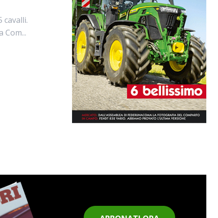
cavalli.
 Com...