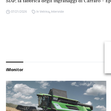
SIAP, la fabbrica degli ingranaggi di Carraro – Ep
07/21/2026
In Vetrina
,
Interviste
iMonitor