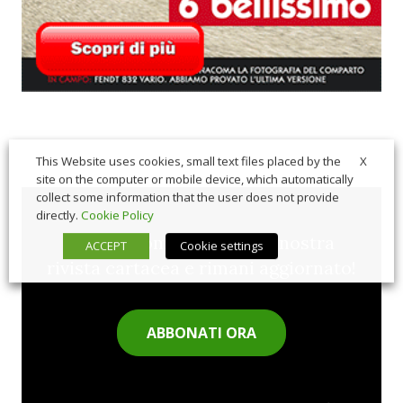
X
This Website uses cookies, small text files placed by the
site on the computer or mobile device, which automatically
collect some information that the user does not provide
directly.
Cookie Policy
Sfoglia comodamente la nostra
ACCEPT
Cookie settings
rivista cartacea e rimani aggiornato!
ABBONATI ORA