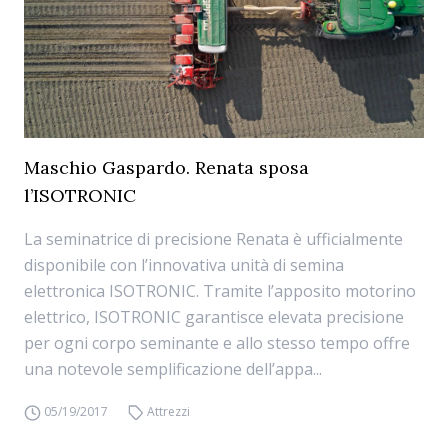
Maschio Gaspardo. Renata sposa
l’ISOTRONIC
La seminatrice di precisione Renata è ufficialmente
disponibile con l’innovativa unità di semina
elettronica ISOTRONIC. Tramite l’apposito motorino
elettrico, ISOTRONIC garantisce elevata precisione
per ogni corpo seminante e allo stesso tempo offre
una notevole semplificazione dell’appa...
05/19/2017
Attrezzi