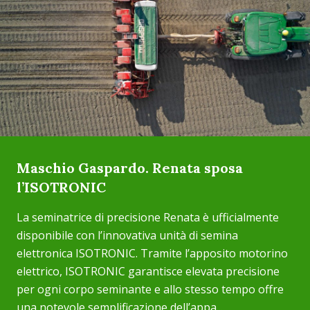
Maschio Gaspardo. Renata sposa
l’ISOTRONIC
La seminatrice di precisione Renata è ufficialmente
disponibile con l’innovativa unità di semina
elettronica ISOTRONIC. Tramite l’apposito motorino
elettrico, ISOTRONIC garantisce elevata precisione
per ogni corpo seminante e allo stesso tempo offre
una notevole semplificazione dell’appa...