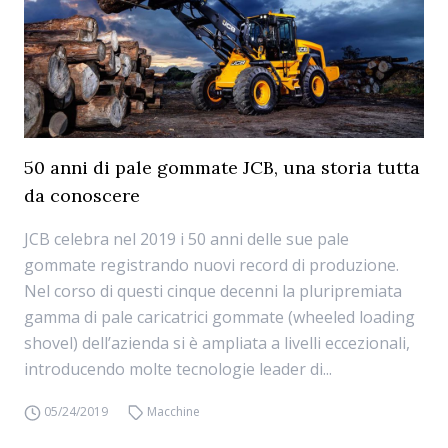
50 anni di pale gommate JCB, una storia tutta
da conoscere
JCB celebra nel 2019 i 50 anni delle sue pale
gommate registrando nuovi record di produzione.
Nel corso di questi cinque decenni la pluripremiata
gamma di pale caricatrici gommate (wheeled loading
shovel) dell’azienda si è ampliata a livelli eccezionali,
introducendo molte tecnologie leader di...
05/24/2019
Macchine