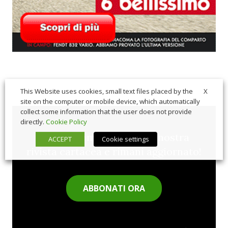
X
This Website uses cookies, small text files placed by the
site on the computer or mobile device, which automatically
collect some information that the user does not provide
directly.
Cookie Policy
Sfoglia comodamente la nostra
ACCEPT
Cookie settings
rivista cartacea e rimani aggiornato!
ABBONATI ORA