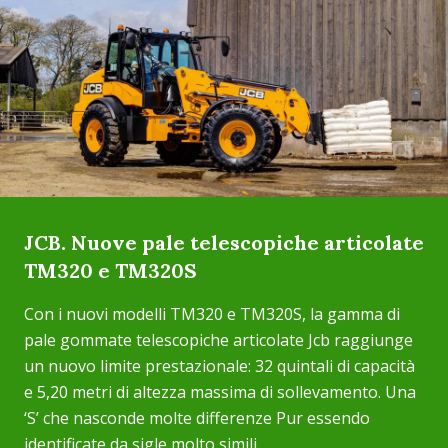
JCB. Nuove pale telescopiche articolate
TM320 e TM320S
Con i nuovi modelli TM320 e TM320S, la gamma di
pale gommate telescopiche articolate Jcb raggiunge
un nuovo limite prestazionale: 32 quintali di capacità
e 5,20 metri di altezza massima di sollevamento. Una
‘S’ che nasconde molte differenze Pur essendo
identificate da sigle molto simili,...