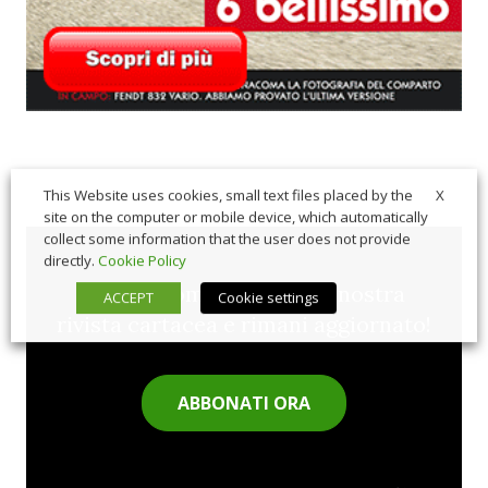
X
This Website uses cookies, small text files placed by the
site on the computer or mobile device, which automatically
collect some information that the user does not provide
directly.
Cookie Policy
Sfoglia comodamente la nostra
ACCEPT
Cookie settings
rivista cartacea e rimani aggiornato!
ABBONATI ORA