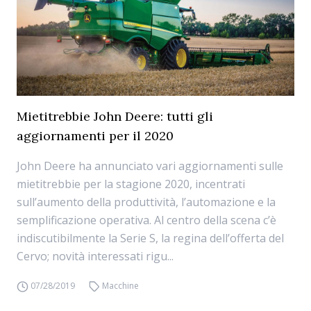
Mietitrebbie John Deere: tutti gli
aggiornamenti per il 2020
John Deere ha annunciato vari aggiornamenti sulle
mietitrebbie per la stagione 2020, incentrati
sull’aumento della produttività, l’automazione e la
semplificazione operativa. Al centro della scena c’è
indiscutibilmente la Serie S, la regina dell’offerta del
Cervo; novità interessati rigu...
07/28/2019
Macchine