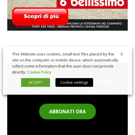
X
This Website uses cookies, small text files placed by the
site on the computer or mobile device, which automatically
collect some information that the user does not provide
directly.
Cookie Policy
Sfoglia comodamente la nostra
ACCEPT
Cookie settings
rivista cartacea e rimani aggiornato!
ABBONATI ORA