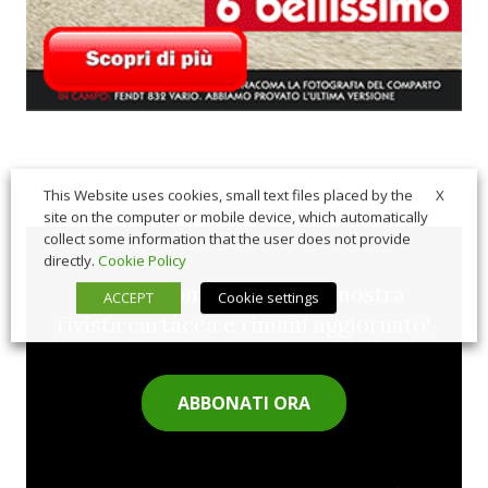
X
This Website uses cookies, small text files placed by the
site on the computer or mobile device, which automatically
collect some information that the user does not provide
directly.
Cookie Policy
Sfoglia comodamente la nostra
ACCEPT
Cookie settings
rivista cartacea e rimani aggiornato!
ABBONATI ORA