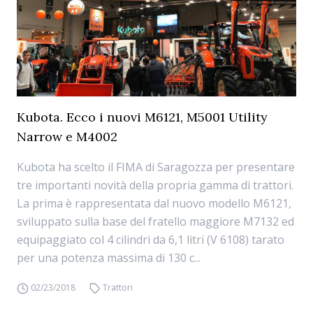
Kubota. Ecco i nuovi M6121, M5001 Utility
Narrow e M4002
Kubota ha scelto il FIMA di Saragozza per presentare
tre importanti novità della propria gamma di trattori.
La prima è rappresentata dal nuovo modello M6121,
sviluppato sulla base del fratello maggiore M7132 ed
equipaggiato col 4 cilindri da 6,1 litri (V 6108) tarato
per una potenza massima di 130 c...
02/23/2018
Trattori