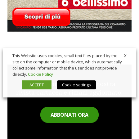
X
This Website uses cookies, small text files placed by the
site on the computer or mobile device, which automatically
collect some information that the user does not provide
directly.
Cookie Policy
Sfoglia comodamente la nostra
ACCEPT
Cookie settings
rivista cartacea e rimani aggiornato!
ABBONATI ORA