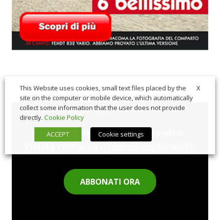
X
This Website uses cookies, small text files placed by the
site on the computer or mobile device, which automatically
collect some information that the user does not provide
directly.
Cookie Policy
Sfoglia comodamente la nostra
ACCEPT
Cookie settings
rivista cartacea e rimani aggiornato!
ABBONATI ORA