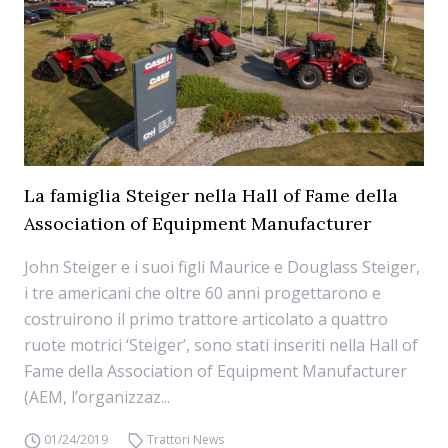
La famiglia Steiger nella Hall of Fame della
Association of Equipment Manufacturer
John Steiger e i suoi figli Maurice e Douglass Steiger,
i tre americani che oltre 60 anni progettarono e
costruirono il primo trattore articolato a quattro
ruote motrici ‘Steiger’, sono stati inseriti nella Hall of
Fame della Association of Equipment Manufacturer
(AEM, l’organizzaz...
01/24/2019
Trattori News