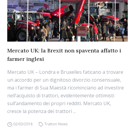
Mercato UK: la Brexit non spaventa affatto i
farmer inglesi
Mercato UK – Londra e Bruxelles faticano a trovare
un accordo per un dignitoso divorzio consensuale,
ma i farmer di Sua Maestà ricominciano ad investire
nell’acquisto di trattori, evidentemente ottimisti
sull’andamento dei propri redditi. Mercato UK,
cresce la potenza dei trattori ...
02/03/2018
Trattori News