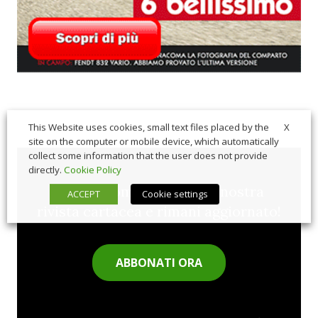
X
This Website uses cookies, small text files placed by the
site on the computer or mobile device, which automatically
collect some information that the user does not provide
directly.
Cookie Policy
Sfoglia comodamente la nostra
ACCEPT
Cookie settings
rivista cartacea e rimani aggiornato!
ABBONATI ORA