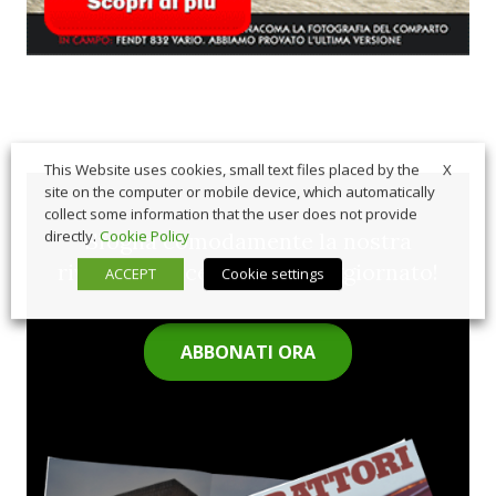
X
This Website uses cookies, small text files placed by the
site on the computer or mobile device, which automatically
collect some information that the user does not provide
directly.
Cookie Policy
Sfoglia comodamente la nostra
rivista cartacea e rimani aggiornato!
ACCEPT
Cookie settings
ABBONATI ORA